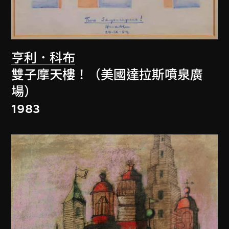
亨利．科布
雙子摩天樓！（美國達拉斯噴泉廣
場）
1983