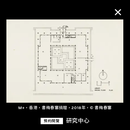
M+藏品
進一步篩選
搜索
關於M+藏品
M+，香港，書梅春塞捐贈，2018年，© 書梅春塞
探索世界頂級的二十及二十一世紀視覺
文化藏品。
研究中心
預約閱覽