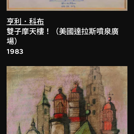
亨利．科布
雙子摩天樓！（美國達拉斯噴泉廣
場）
1983