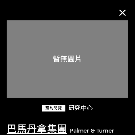
M+藏品
進一步篩選
搜索
關於M+藏品
研究中心
預約閱覽
探索世界頂級的二十及二十一世紀視覺
文化藏品。
巴馬丹拿集團
Palmer & Turner