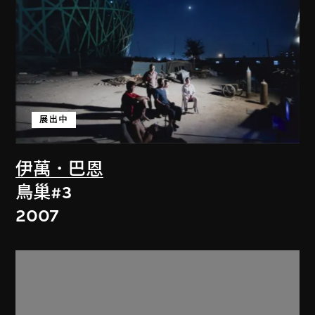
展出中
伊萬．巴恩
鳥巢#3
2007