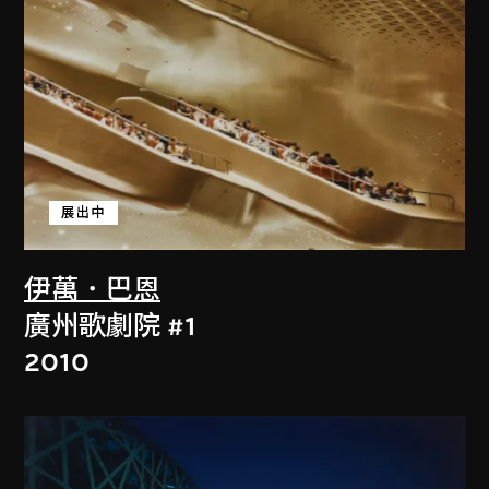
展出中
伊萬．巴恩
廣州歌劇院 #1
2010