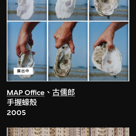
展出中
MAP Office
、
古儒郎
手握蠔殼
2005