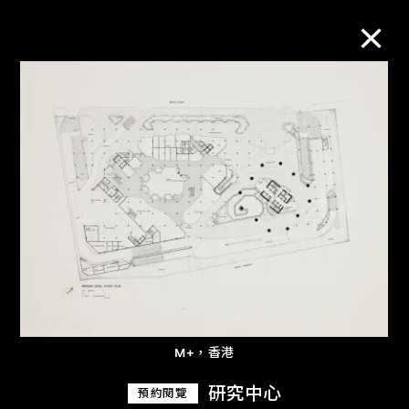
M+藏品
進一步篩選
搜索
關於M+藏品
探索世界頂級的二十及二十一世紀視覺
M+，香港
文化藏品。
研究中心
預約閱覽