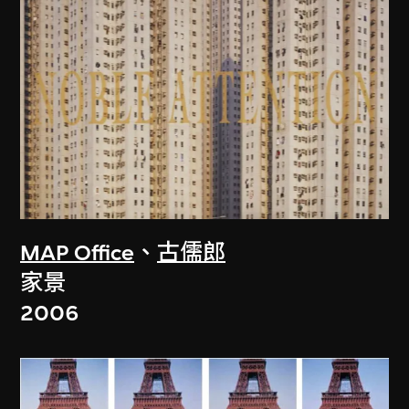
MAP Office
、
古儒郎
家景
2006