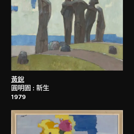
黃銳
圓明園 : 新生
1979