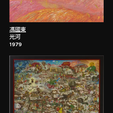
馮國東
光河
1979