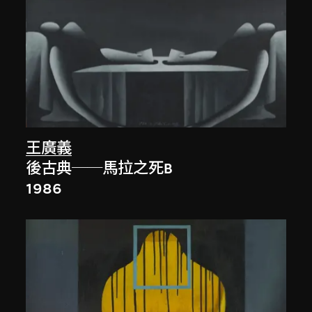
王廣義
後古典──馬拉之死B
1986