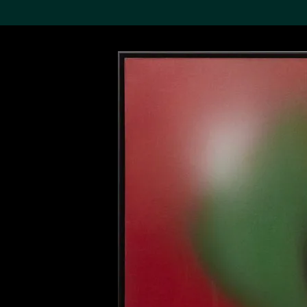
搜索M+藏品
Sea
19,052項結果
進一步篩選
關於M+藏品
探索世界頂級的二十及二十
一世紀視覺文化藏品。