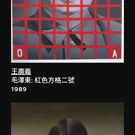
王廣義
毛澤東: 紅色方格二號
1989