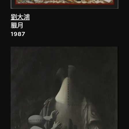
劉大鴻
臘月
1987