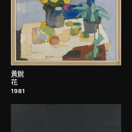
黃銳
花
1981