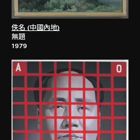
佚名 (中國內地)
無題
1979