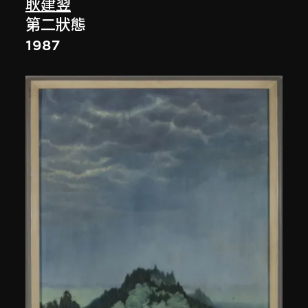
耿建翌
第二狀態
1987