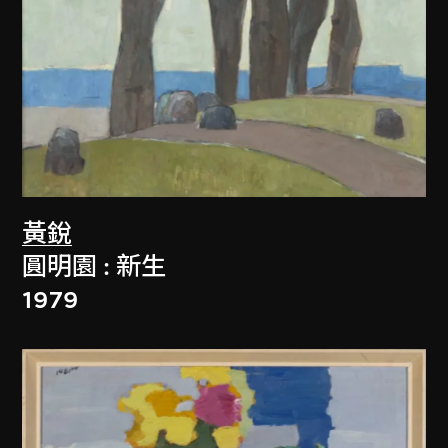
黃銳
圓明園 : 新生
1979