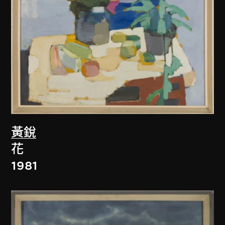
黃銳
花
1981