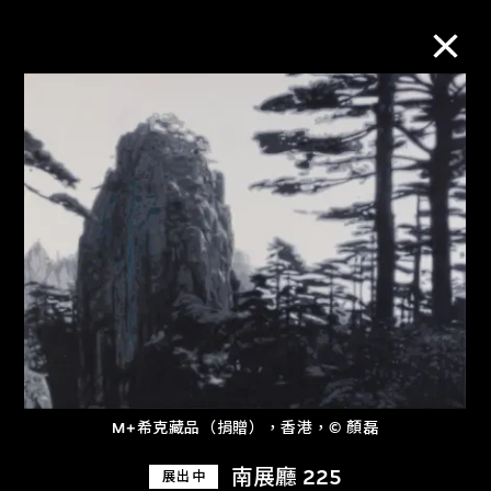
M+藏品
進一步篩選
搜索
關於M+藏品
探索世界頂級的二十及二十一世紀視覺
M+希克藏品（捐贈），香港，© 顏磊
文化藏品。
南展廳 225
展出中