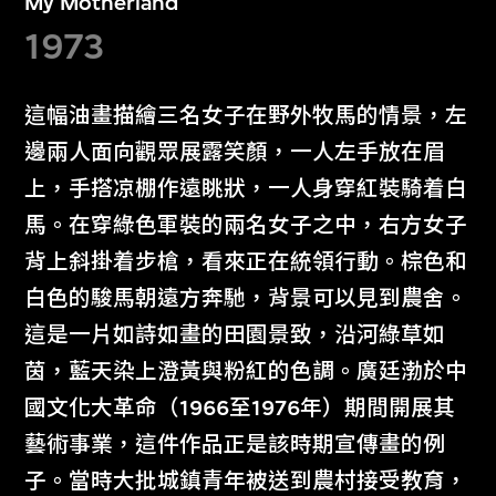
My Motherland
1973
這幅油畫描繪三名女子在野外牧馬的情景，左
邊兩人面向觀眾展露笑顏，一人左手放在眉
上，手搭凉棚作遠眺狀，一人身穿紅裝騎着白
馬。在穿綠色軍裝的兩名女子之中，右方女子
背上斜掛着步槍，看來正在統領行動。棕色和
白色的駿馬朝遠方奔馳，背景可以見到農舍。
這是一片如詩如畫的田園景致，沿河綠草如
茵，藍天染上澄黃與粉紅的色調。廣廷渤於中
國文化大革命（1966至1976年）期間開展其
藝術事業，這件作品正是該時期宣傳畫的例
子。當時大批城鎮青年被送到農村接受教育，