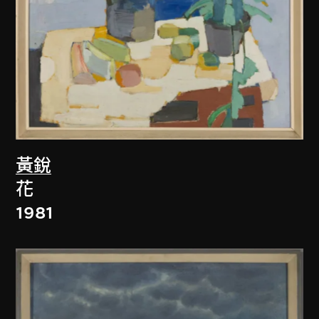
黃銳
花
1981