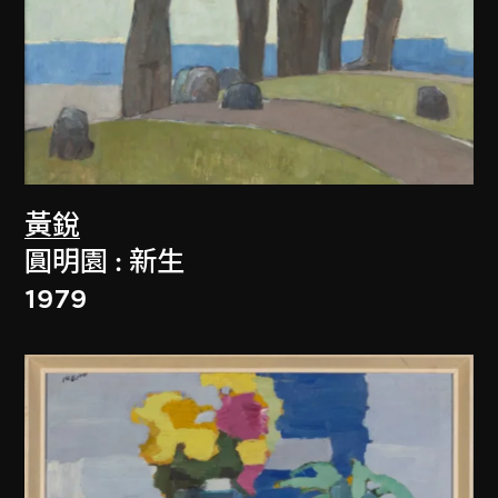
黃銳
圓明園 : 新生
1979