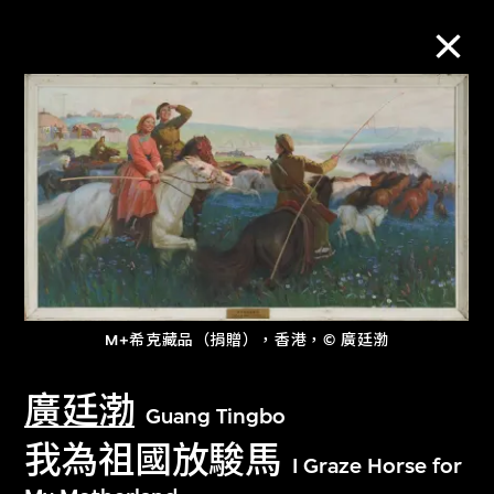
M+藏品
進一步篩選
搜索
M+希克藏品（捐贈），香港，© 廣廷渤
關於M+藏品
廣廷渤
探索世界頂級的二十及二十一世紀視覺
Guang Tingbo
文化藏品。
我為祖國放駿馬
I Graze Horse for