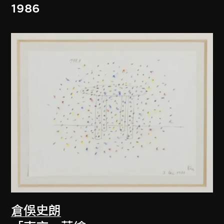
1986
倉俁史朗