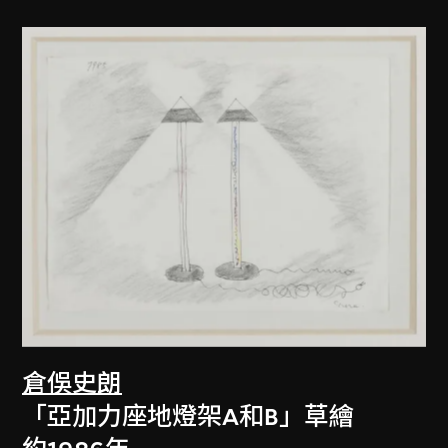
倉俁史朗
「亞加力座地燈架A和B」草繪