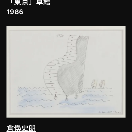
「東京」草繪
1986
倉俁史朗