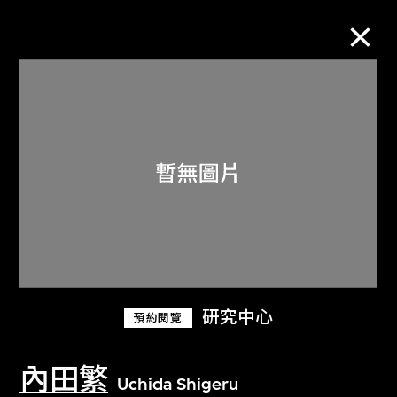
M+藏品
進一步篩選
搜索
關於M+藏品
研究中心
預約閱覽
探索世界頂級的二十及二十一世紀視覺
文化藏品。
內田繁
Uchida Shigeru