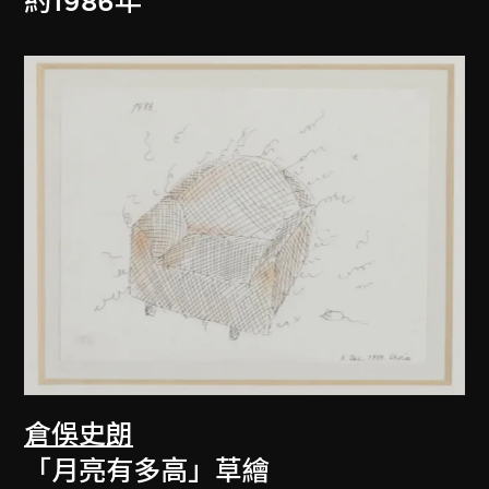
約1986年
倉俁史朗
「月亮有多高」草繪