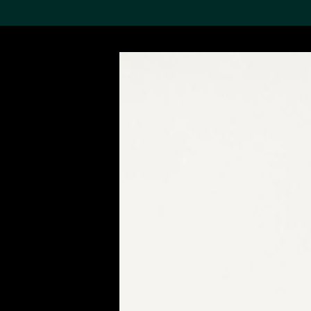
搜索M+藏品
Sea
19,052項結果
進一步篩選
關於M+藏品
探索世界頂級的二十及二十
一世紀視覺文化藏品。