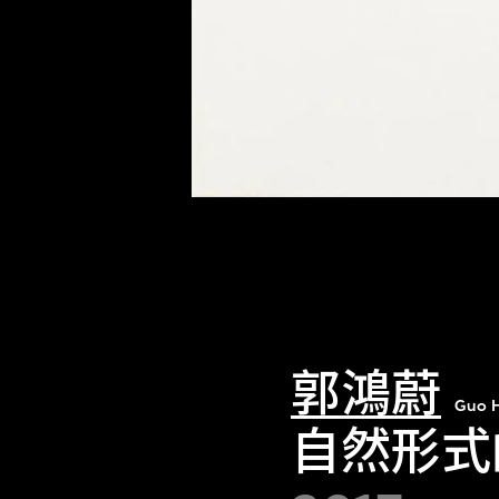
郭鴻蔚
Guo 
自然形式的