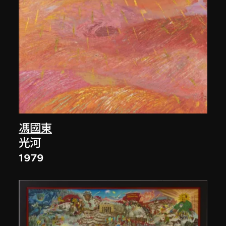
馮國東
光河
1979