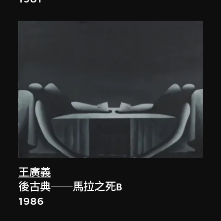
王廣義
後古典──馬拉之死B
1986