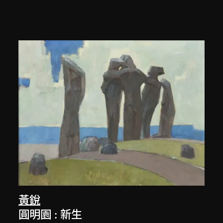
黃銳
圓明園 : 新生