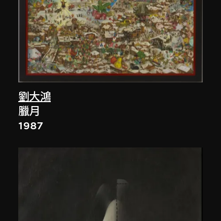
劉大鴻
臘月
1987