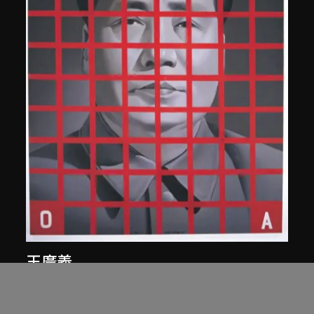
王廣義
毛澤東: 紅色方格二號
1989