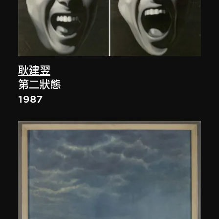
耿建翌
第二狀態
1987