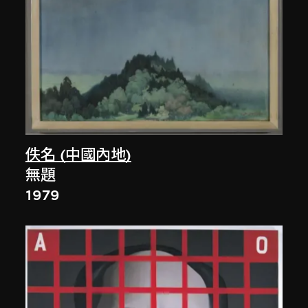
佚名 (中國內地)
無題
1979