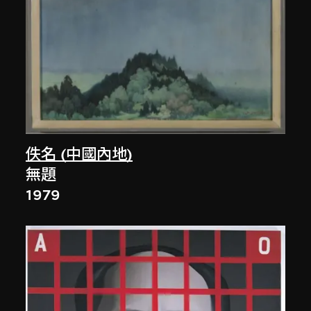
佚名 (中國內地)
無題
1979