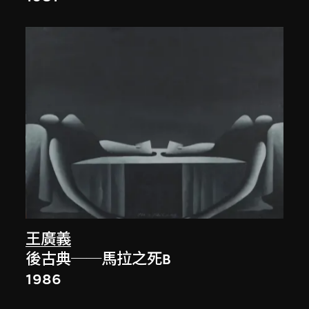
王廣義
後古典──馬拉之死B
1986