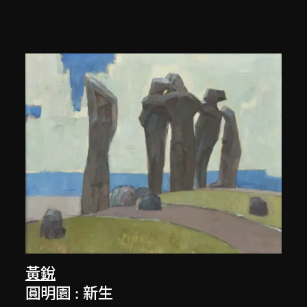
黃銳
圓明園 : 新生