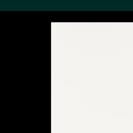
搜索M+藏品
Sea
19,052項結果
進一步篩選
關於M+藏品
探索世界頂級的二十及二十
一世紀視覺文化藏品。