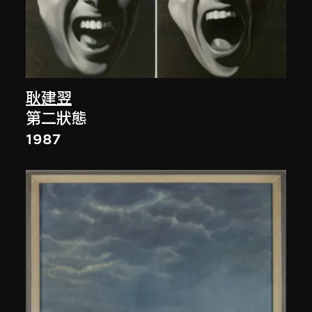
耿建翌
第二狀態
1987