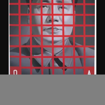
王廣義
毛澤東: 紅色方格二號
1989