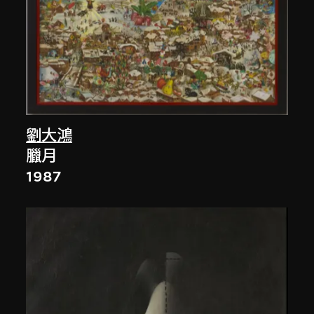
劉大鴻
臘月
1987