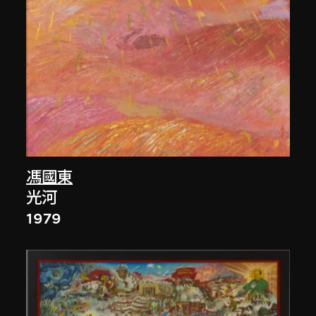
馮國東
光河
1979