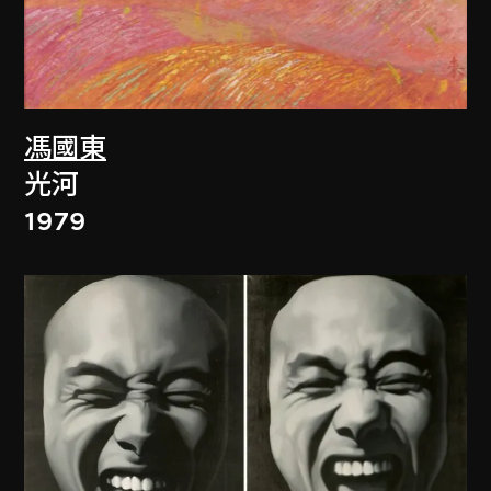
馮國東
光河
1979