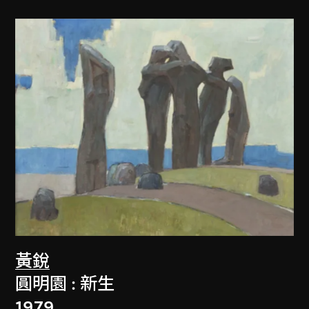
黃銳
圓明園 : 新生
1979