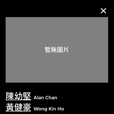
M+藏品
進一步篩選
搜索
關於M+藏品
陳幼堅
探索世界頂級的二十及二十一世紀視覺
Alan Chan
文化藏品。
黃健豪
Wong Kin Ho