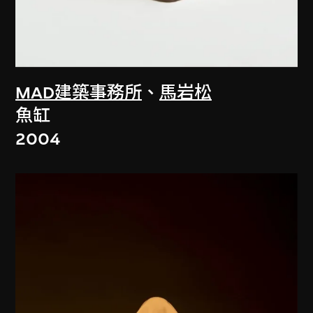
MAD建築事務所
、
馬岩松
魚缸
2004