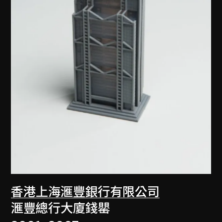
香港上海滙豐銀行有限公司
滙豐總行大廈錢罌