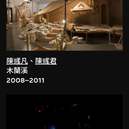
陳彧凡
、
陳彧君
木蘭溪
2008–2011