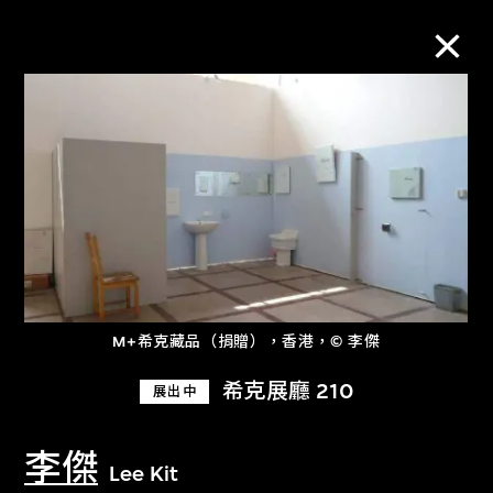
M+藏品
進一步篩選
搜索
M+希克藏品（捐贈），香港，© 李傑
關於M+藏品
希克展廳 210
展出中
探索世界頂級的二十及二十一世紀視覺
文化藏品。
李傑
Lee Kit