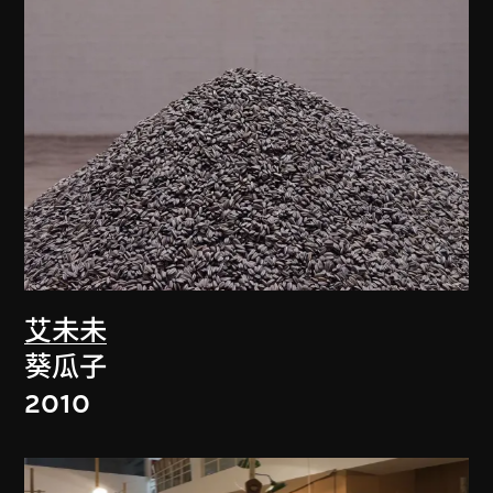
艾未未
葵瓜子
2010