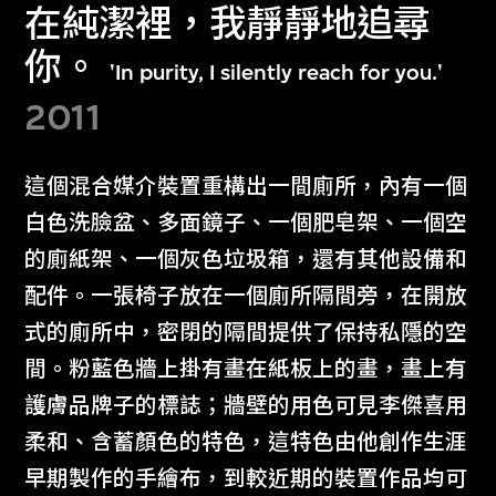
在純潔裡，我靜靜地追尋
你。
'In purity, I silently reach for you.'
2011
這個混合媒介裝置重構出一間廁所，內有一個
白色洗臉盆、多面鏡子、一個肥皂架、一個空
的廁紙架、一個灰色垃圾箱，還有其他設備和
配件。一張椅子放在一個廁所隔間旁，在開放
式的廁所中，密閉的隔間提供了保持私隱的空
間。粉藍色牆上掛有畫在紙板上的畫，畫上有
護膚品牌子的標誌；牆壁的用色可見李傑喜用
柔和、含蓄顏色的特色，這特色由他創作生涯
早期製作的手繪布，到較近期的裝置作品均可