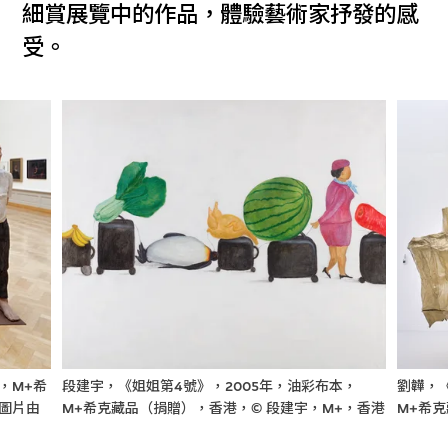
細賞展覽中的作品，體驗藝術家抒發的感
受。
，M+希
段建宇，《姐姐第4號》，2005年，油彩布本，
劉韡，
，圖片由
M+希克藏品（捐贈），香港，© 段建宇，M+，香港
M+希