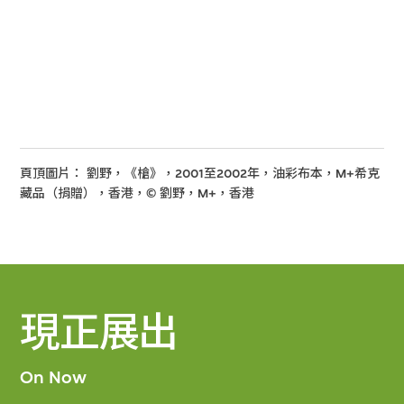
頁頂圖片： 劉野，《槍》，2001至2002年，油彩布本，M+希克
藏品（捐贈），香港，© 劉野，M+，香港
現正展出
On Now