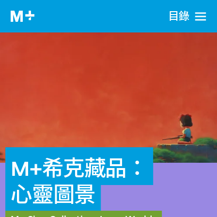
目​錄
M+希克藏品：
心靈圖景