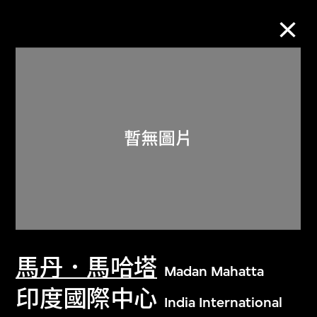
M+藏品
進一步篩選
搜索
關於M+藏品
馬丹．馬哈塔
探索世界頂級的二十及二十一世紀視覺
Madan Mahatta
文化藏品。
印度國際中心
India International