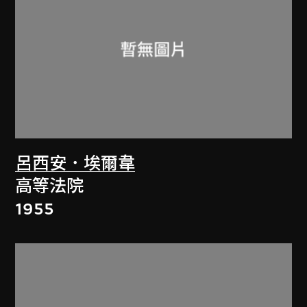
呂西安．埃爾韋
高等法院
1955