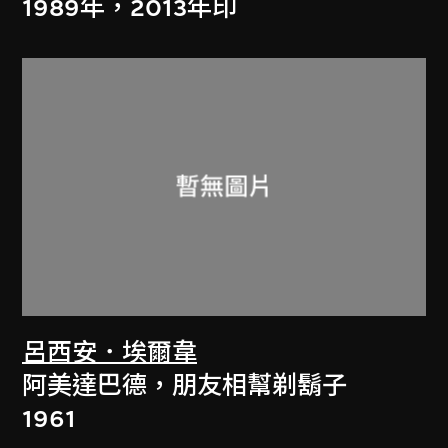
1989年，2013年印
呂西安．埃爾韋
阿美達巴德，朋友相幫剃鬍子
1961