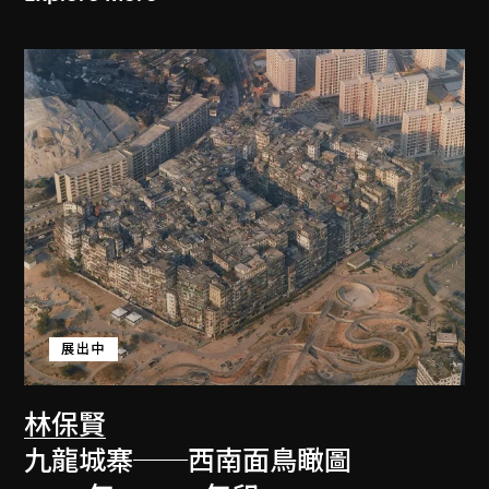
展出中
林保賢
九龍城寨──西南面鳥瞰圖