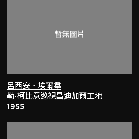
呂西安．埃爾韋
勒·柯比意巡視昌迪加爾工地
1955