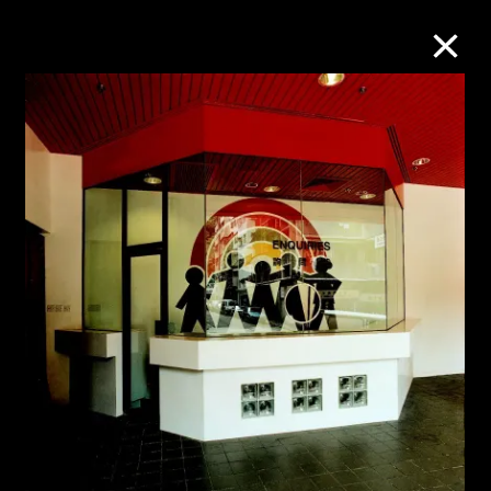
M+藏品
進一步篩選
搜索
關於M+藏品
探索世界頂級的二十及二十一世紀視覺
文化藏品。