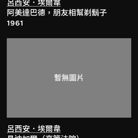
呂西安．埃爾韋
阿美達巴德，朋友相幫剃鬍子
1961
呂西安．埃爾韋