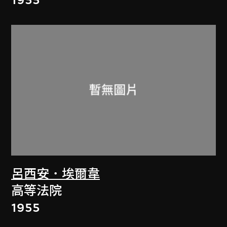
呂西安．埃爾韋
高等法院
1955