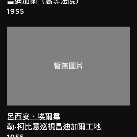
昌迪加爾（高等法院）
1955
呂西安．埃爾韋
勒·柯比意巡視昌迪加爾工地
1955