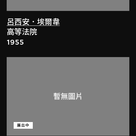
呂西安．埃爾韋
高等法院
1955
展出中