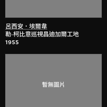
呂西安．埃爾韋
勒·柯比意巡視昌迪加爾工地
1955