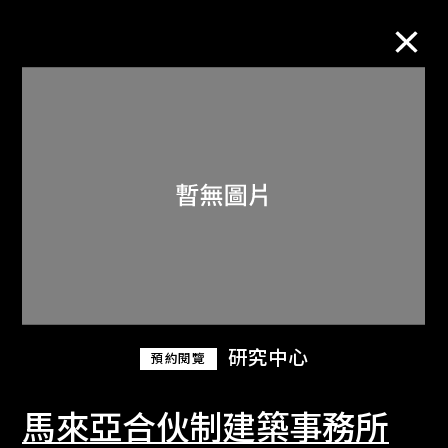
M+藏品
進一步篩選
搜索
關於M+藏品
研究中心
預約閱覽
探索世界頂級的二十及二十一世紀視覺
文化藏品。
馬來亞合伙制建築事務所