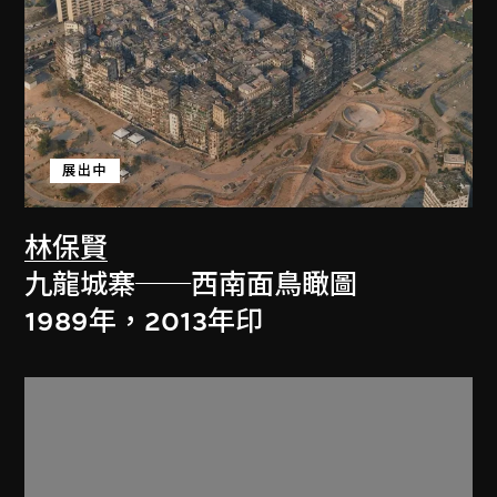
展出中
林保賢
九龍城寨──西南面鳥瞰圖
1989年，2013年印