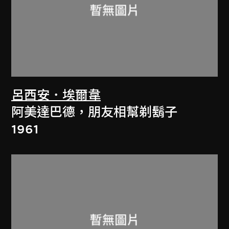
呂西安．埃爾韋
阿美達巴德，朋友相幫剃鬍子
1961