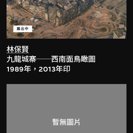
展出中
林保賢
九龍城寨──西南面鳥瞰圖
1989年，2013年印