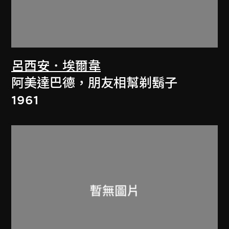
呂西安．埃爾韋
阿美達巴德，朋友相幫剃鬍子
1961