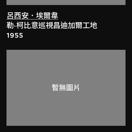
呂西安．埃爾韋
勒·柯比意巡視昌迪加爾工地
1955