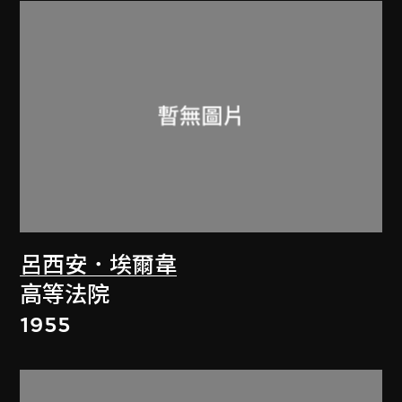
呂西安．埃爾韋
高等法院
1955