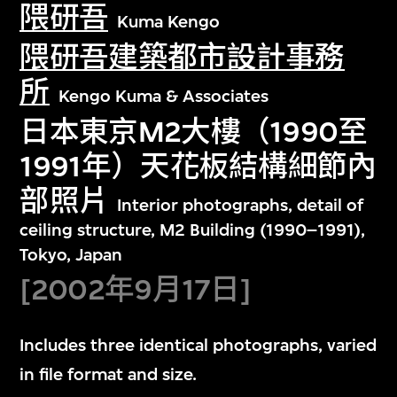
隈研吾
Kuma Kengo
隈研吾建築都市設計事務
所
Kengo Kuma & Associates
日本東京M2大樓（1990至
1991年）天花板結構細節內
部照片
Interior photographs, detail of
ceiling structure, M2 Building (1990–1991),
Tokyo, Japan
[2002年9月17日]
Includes three identical photographs, varied
in file format and size.