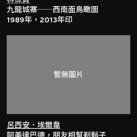
九龍城寨──西南面鳥瞰圖
1989年，2013年印
呂西安．埃爾韋
阿美達巴德，朋友相幫剃鬍子