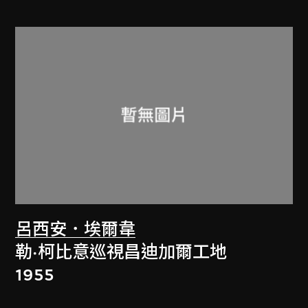
呂西安．埃爾韋
勒·柯比意巡視昌迪加爾工地
1955