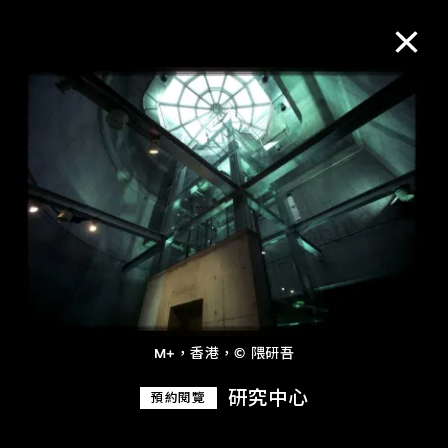
M+藏品
進一步篩選
搜索
關於M+藏品
M+，香港，© 隈研吾
探索世界頂級的二十及二十一世紀視覺
研究中心
預約閱覽
文化藏品。