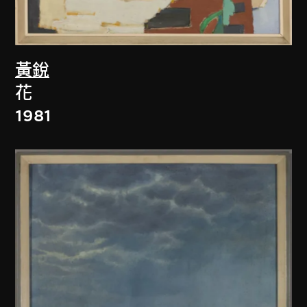
黃銳
花
1981