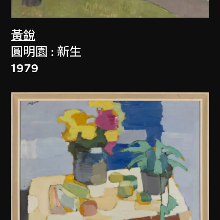
黃銳
圓明園 : 新生
1979