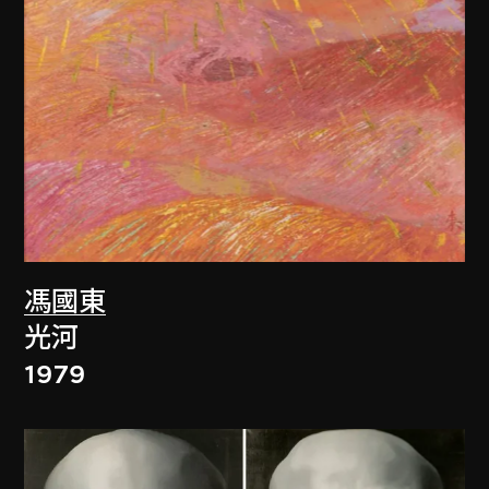
馮國東
光河
1979