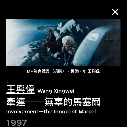
M+藏品
進一步篩選
搜索
M+希克藏品（捐贈），香港，© 王興偉
王興偉
關於M+藏品
Wang Xingwei
牽連──無辜的馬塞爾
探索世界頂級的二十及二十一世紀視覺
Involvement—the Innocent Marcel
文化藏品。
1997