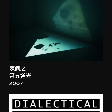
陳佩之
第五道光
2007