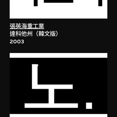
張英海重工業
達科他州（韓文版）
2003