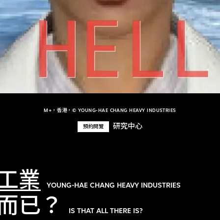
M+，香港，© YOUNG-HAE CHANG HEAVY INDUSTRIES
研究中心
預約閱覽
工業
YOUNG-HAE CHANG HEAVY INDUSTRIES
而已？
IS THAT ALL THERE IS?