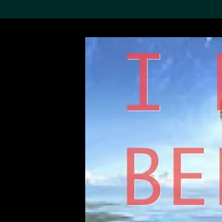
搜索M+藏品
Sea
19,052項結果
進一步篩選
關於M+藏品
探索世界頂級的二十及二十
一世紀視覺文化藏品。