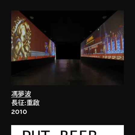
馮夢波
長征:重啟
2010