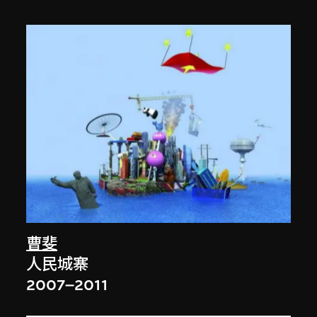
曹斐
人民城寨
2007–2011