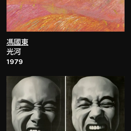
馮國東
光河
1979