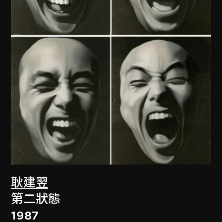
耿建翌
第二狀態
1987