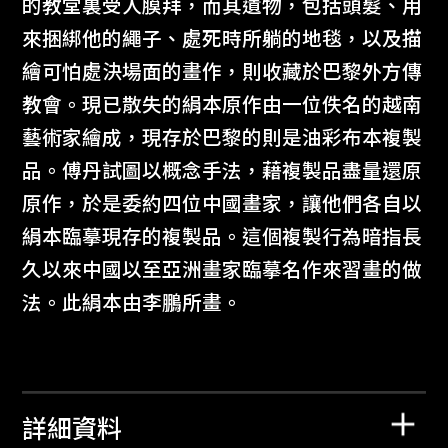
的教堂裏受人膜拜，而其遺物，包括頭髮、用
來捆綁他的繩子、處死時所躺的地毯，以及描
繪可怕處決場面的畫作，則收藏於巴黎外方傳
教會。現已散失的絹本原作由一位佚名的越南
藝術家繪成，現存於巴黎的則是油彩布本複製
品。傅丹試圖以概念手法，藉複製品盡量還原
原作，於是委約四位中國畫家，讓他們各自以
絹本臨摹現存的複製品。這個複製行為暗指長
久以來中國以至亞洲畫家臨摹名作來習畫的做
法。此絹本由李鵬所畫。
詳細資料