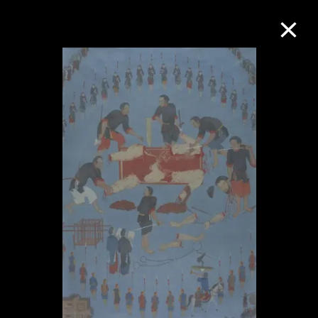
M+藏品
進一步篩選
搜索
關於M+藏品
探索世界頂級的二十及二十一世紀視覺
文化藏品。