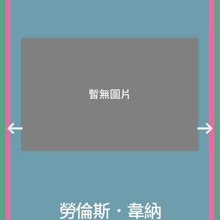
勞倫斯．韋納