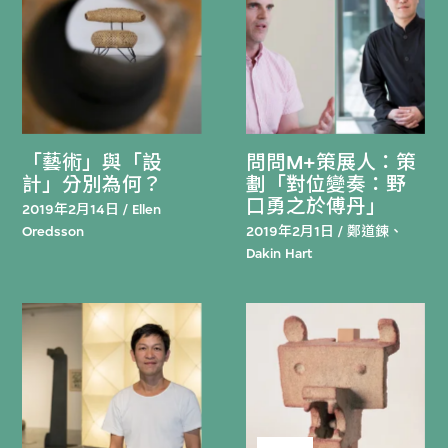
「藝術」與「設
問問M+策展人：策
計」分別為何？
劃「對位變奏：野
口勇之於傅丹」
2019年2月14日 / Ellen
Oredsson
2019年2月1日 / 鄭道鍊、
Dakin Hart