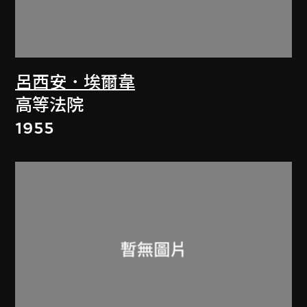
呂西安．埃爾韋
高等法院
1955