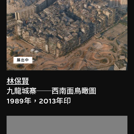
展出中
林保賢
九龍城寨──西南面鳥瞰圖
1989年，2013年印