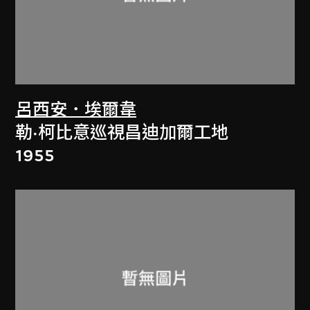
呂西安．埃爾韋
勒·柯比意巡視昌迪加爾工地
1955