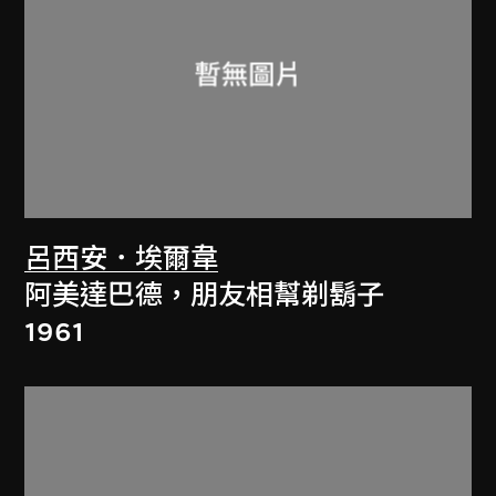
呂西安．埃爾韋
阿美達巴德，朋友相幫剃鬍子
1961