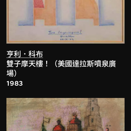
亨利．科布
雙子摩天樓！（美國達拉斯噴泉廣
場）
1983