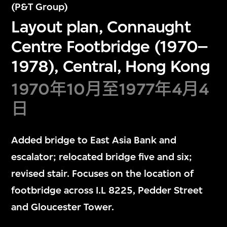
(P&T Group)
Layout plan, Connaught
Centre Footbridge (1970–
1978), Central, Hong Kong
1970年10月至1977年4月4
日
Added bridge to East Asia Bank and
escalator; relocated bridge five and six;
revised stair. Focuses on the location of
footbridge across I.L 8225, Pedder Street
and Gloucester Tower.