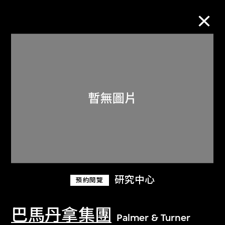
M+藏品
進一步篩選
搜索
關於M+藏品
研究中心
預約閱覽
探索世界頂級的二十及二十一世紀視覺
文化藏品。
巴馬丹拿集團
Palmer & Turner