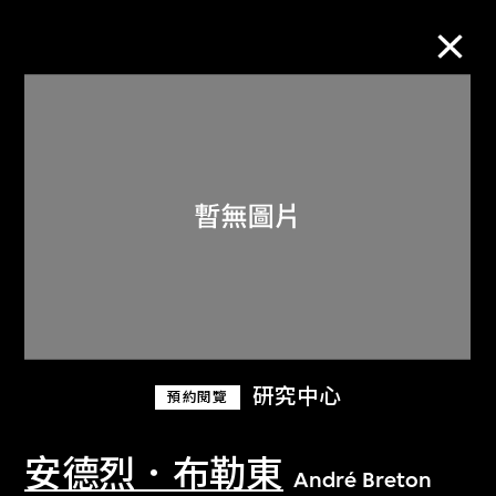
M+藏品
進一步篩選
搜索
關於M+藏品
研究中心
預約閱覽
探索世界頂級的二十及二十一世紀視覺
文化藏品。
安德烈．布勒東
André Breton