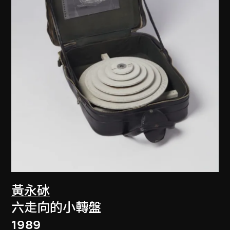
黃永砅
六走向的小轉盤
1989