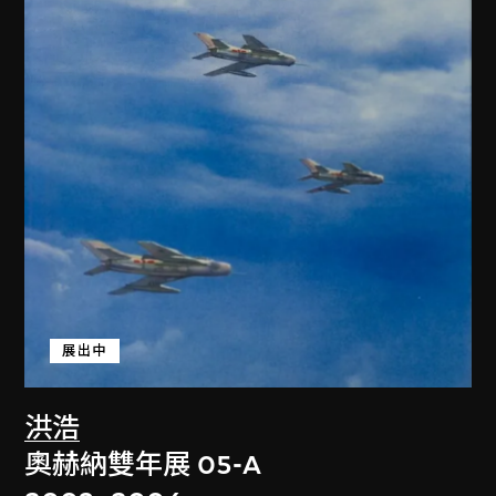
展出中
洪浩
奧赫納雙年展 05-A