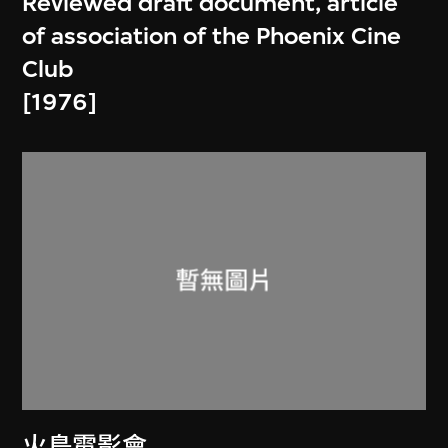
Reviewed draft document, article
of association of the Phoenix Cine
Club
[1976]
火鳥電影會