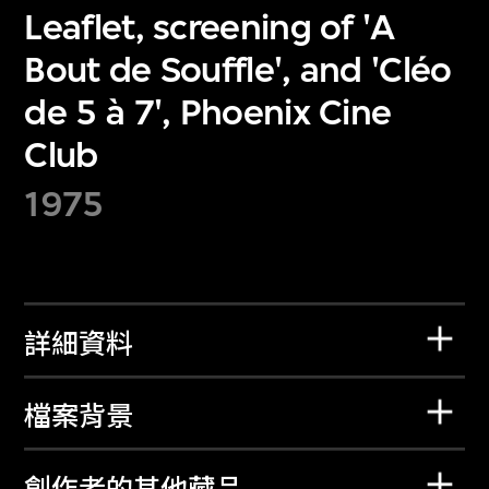
Leaflet, screening of 'A
Bout de Souffle', and 'Cléo
de 5 à 7', Phoenix Cine
Club
1975
詳細資料
檔案背景