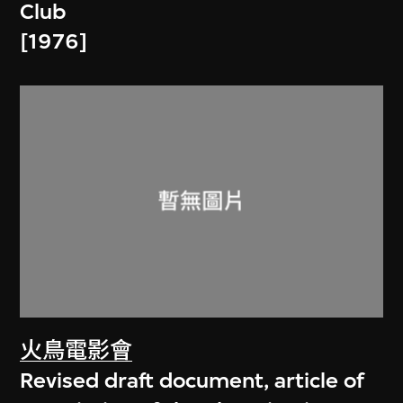
Club
[1976]
火鳥電影會
Revised draft document, article of