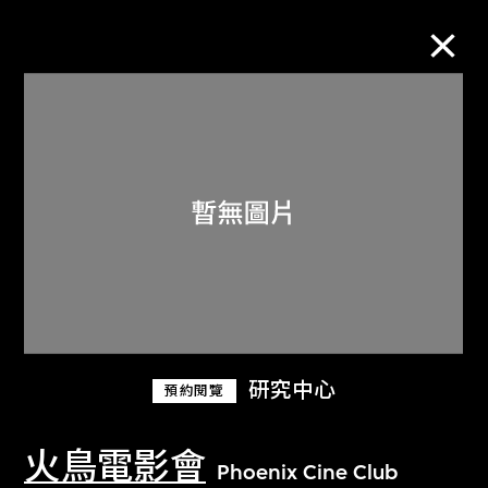
M+藏品
進一步篩選
搜索
關於M+藏品
研究中心
預約閱覽
探索世界頂級的二十及二十一世紀視覺
文化藏品。
火鳥電影會
Phoenix Cine Club