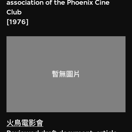
association of the Phoenix Cine
Club
[1976]
火鳥電影會