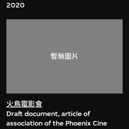
2020
火鳥電影會
Draft document, article of
association of the Phoenix Cine