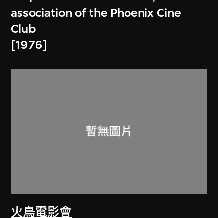
association of the Phoenix Cine
Club
[1976]
火鳥電影會