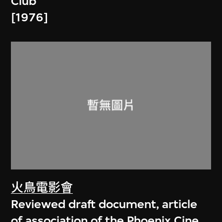
Club
[1976]
火鳥電影會
Reviewed draft document, article
of association of the Phoenix Cine