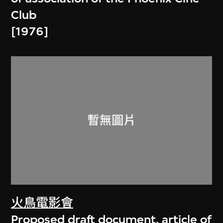
Club
[1976]
火鳥電影會
Proposed draft document, article of