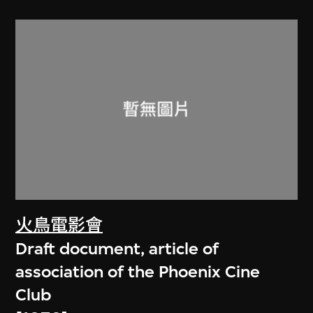
火鳥電影會
Draft document, article of
association of the Phoenix Cine
Club