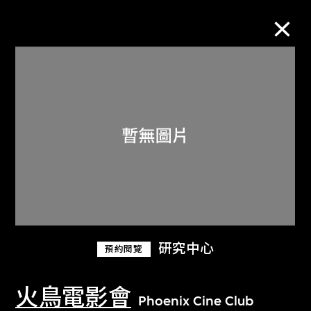
M+藏品
進一步篩選
搜索
關於M+藏品
研究中心
預約閱覽
探索世界頂級的二十及二十一世紀視覺
文化藏品。
火鳥電影會
Phoenix Cine Club