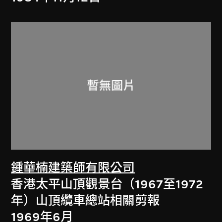
鍾華楠建築師有限公司
香港太平山頂觀景台（1967至1972
年）山頂纜車總站相關剪報
1969年6月