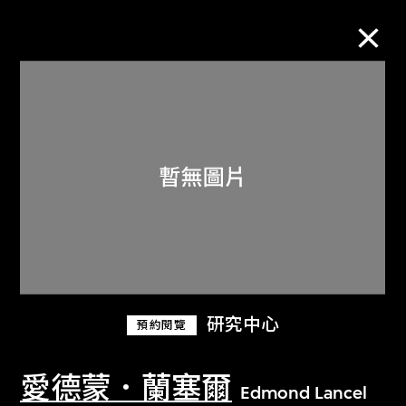
M+藏品
進一步篩選
搜索
關於M+藏品
研究中心
預約閱覽
探索世界頂級的二十及二十一世紀視覺
文化藏品。
愛德蒙．蘭塞爾
Edmond Lancel