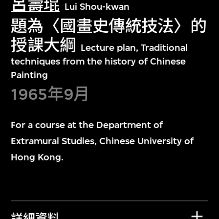
呂壽琨
Lui Shou-kwan
題為〈國畫史傳統技法〉的
授課大綱
Lecture plan, Traditional
techniques from the history of Chinese
Painting
1965年9月
For a course at the Department of
Extramural Studies, Chinese University of
Hong Kong.
詳細資料