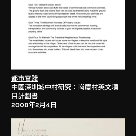
都市實踐
中國深圳城中村研究：崗廈村英文項
目計劃書
2008年2月4日