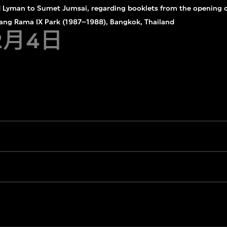
id Lyman to Sumet Jumsai, regarding booklets from the opening
uang Rama IX Park (1987–1988), Bangkok, Thailand
2月4日