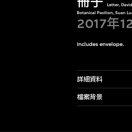
冊子
Letter, Dav
Botanical Pavilion, Suan L
2017年1
Includes envelope.
詳細資料
檔案背景