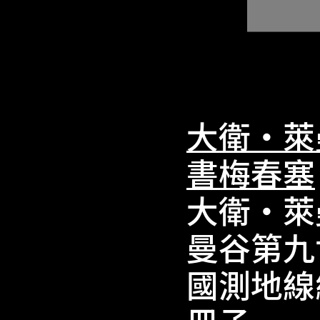
大衛‧萊
書梅春塞
大衛‧萊
曼谷第九
國測地線