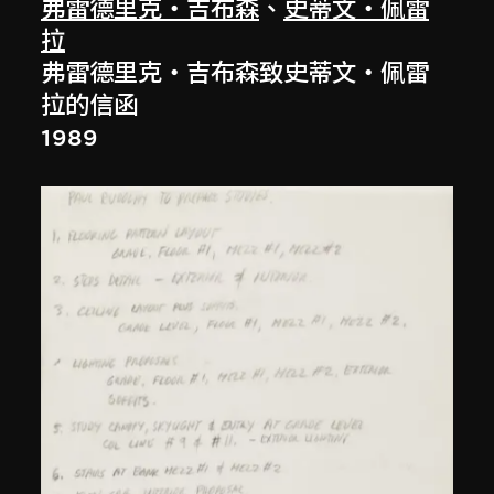
弗雷德里克‧吉布森
、
史蒂文‧佩雷
拉
弗雷德里克‧吉布森致史蒂文‧佩雷
拉的信函
1989