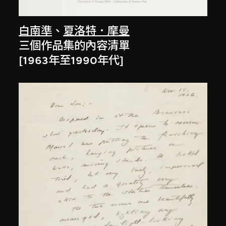
白南準
、
夏洛特．摩曼
三個作品集的內容清單
[1963年至1990年代]