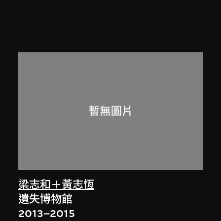
梁志和＋黃志恆
遺失博物館
2013–2015