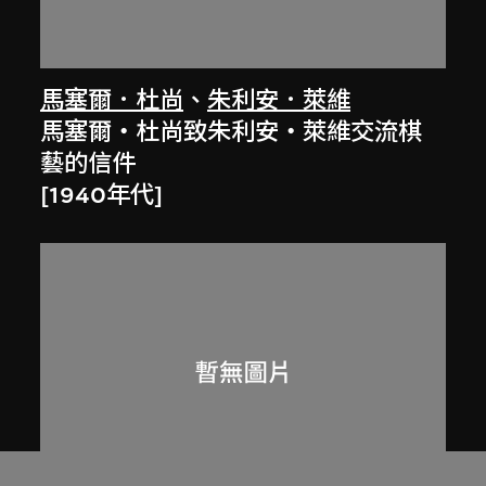
馬塞爾．杜尚
、
朱利安．萊維
馬塞爾‧杜尚致朱利安‧萊維交流棋
藝的信件
[1940年代]