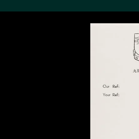
搜索M+藏品
Sea
19,052項結果
進一步篩選
關於M+藏品
探索世界頂級的二十及二十
一世紀視覺文化藏品。