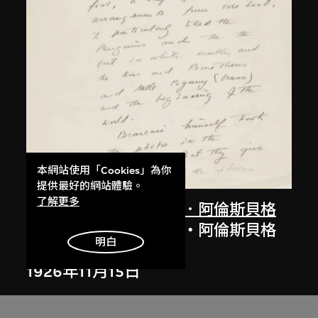
本網站使用「Cookies」為你
提供最好的網站體驗。
了解更多
碧翠絲．伍德
、
路易絲．阿倫斯貝格
碧翠絲‧伍德致路易絲‧阿倫斯貝格
明白
的信件
1926年11月15日