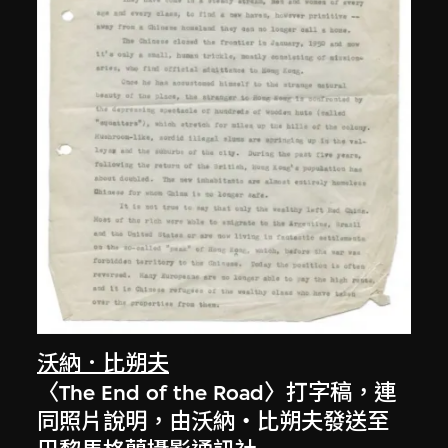
沃納．比朔夫
〈The End of the Road〉打字稿，連
同照片說明，由沃納‧比朔夫發送至