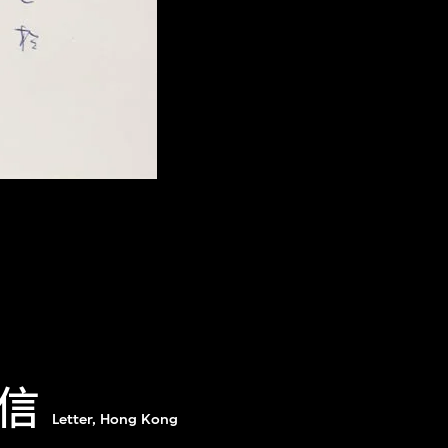
信
Letter, Hong Kong