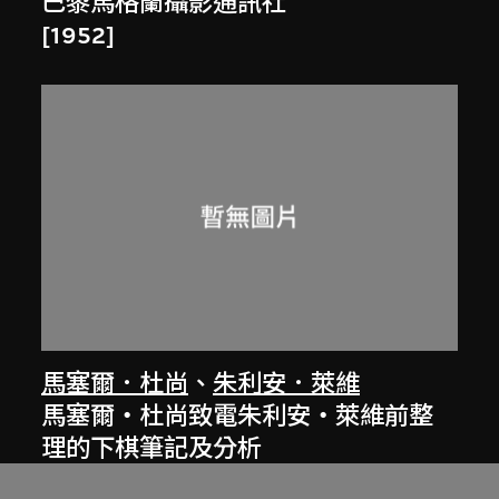
巴黎馬格蘭攝影通訊社
[1952]
馬塞爾．杜尚
、
朱利安．萊維
馬塞爾‧杜尚致電朱利安‧萊維前整
理的下棋筆記及分析
[1940年代]