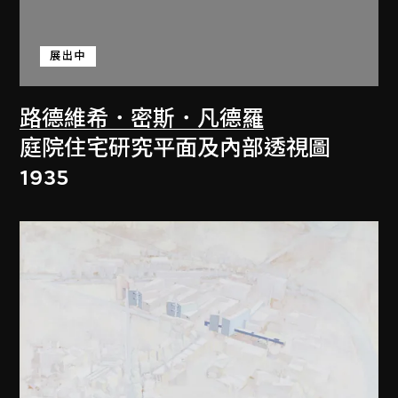
展出中
路德維希．密斯．凡德羅
庭院住宅研究平面及內部透視圖
1935