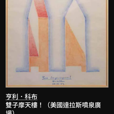
亨利．科布
雙子摩天樓！（美國達拉斯噴泉廣
場）