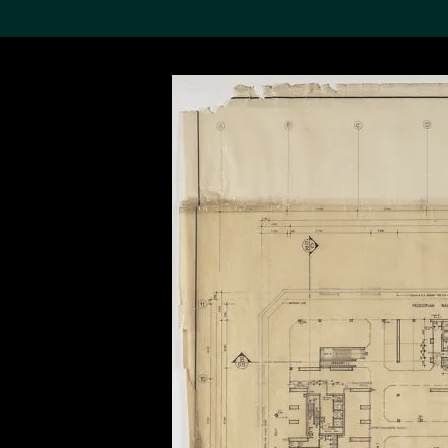
搜索M+藏品
Sea
19,052項結果
進一步篩選
關於M+藏品
探索世界頂級的二十及二十
一世紀視覺文化藏品。