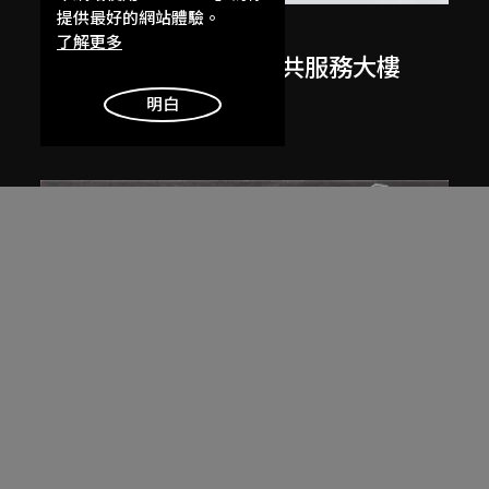
提供最好的網站體驗。
邁克爾．格雷夫斯
了解更多
美國俄勒岡州波特蘭公共服務大樓
（1979–1982）繪圖
明白
1980
展出中
扎哈．哈迪德
大堂設計，山頂項目，香港（1983年
競賽）