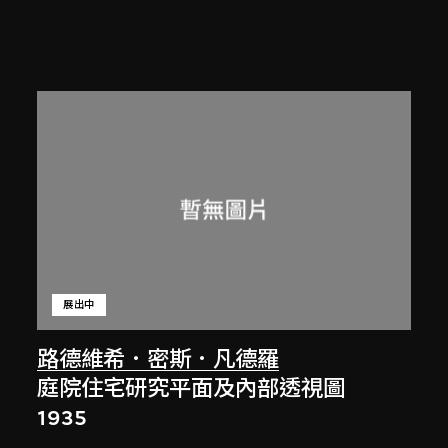
展出中
路德維希．密斯．凡德羅
庭院住宅研究平面及內部透視圖
1935