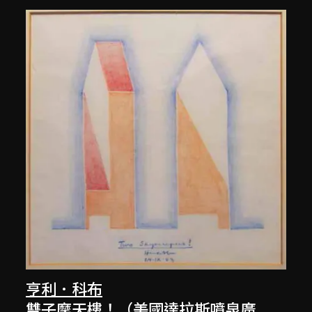
亨利．科布
雙子摩天樓！（美國達拉斯噴泉廣