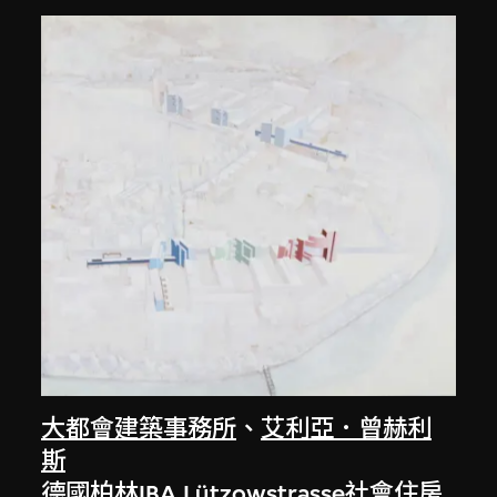
大都會建築事務所
、
艾利亞．曾赫利
斯
德國柏林IBA Lützowstrasse社會住房