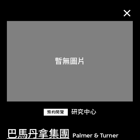
M+藏品
進一步篩選
搜索
關於M+藏品
研究中心
預約閱覽
探索世界頂級的二十及二十一世紀視覺
文化藏品。
巴馬丹拿集團
Palmer & Turner