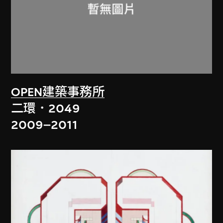
OPEN建築事務所
二環．2049
2009–2011