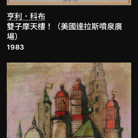
亨利．科布
雙子摩天樓！（美國達拉斯噴泉廣
場）
1983