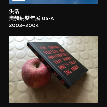
洪浩
奧赫納雙年展 05-A
2003–2004