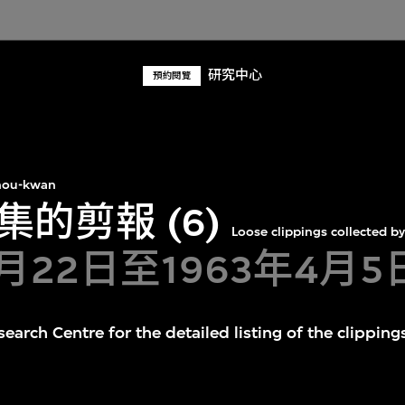
研究中心
預約閱覽
hou-kwan
的剪報 (6)
Loose clippings collected by
8月22日至1963年4月5
earch Centre for the detailed listing of the clipping