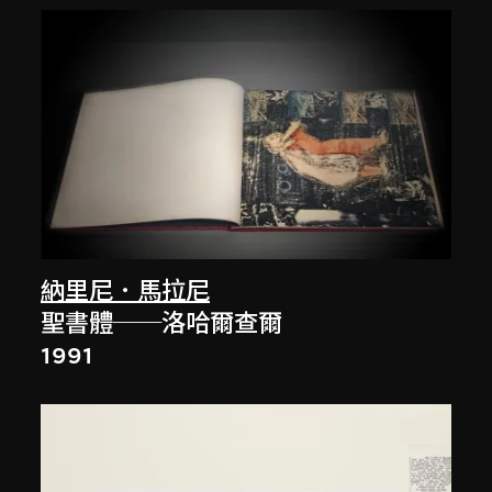
納里尼．馬拉尼
聖書體──洛哈爾查爾
1991