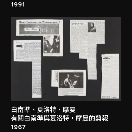
1991
白南準
、
夏洛特．摩曼
有關白南準與夏洛特・摩曼的剪報
1967