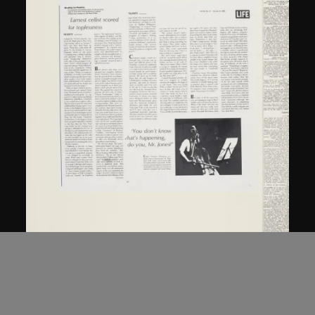
白南準
、
夏洛特．摩曼