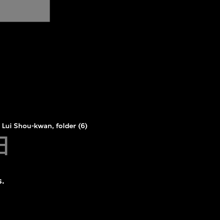
 Lui Shou-kwan, folder (6)
日
s.