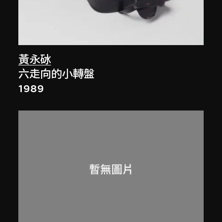
黃永砅
六走向的小轉盤
1989