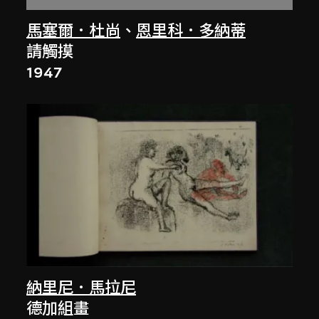
馬塞爾．杜尚
、
恩里科．多納蒂
請觸摸
1947
納里尼．馬拉尼
德加組畫