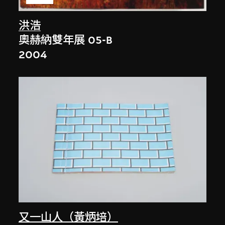
洪浩
奧赫納雙年展 05-B
2004
又一山人（黃炳培）