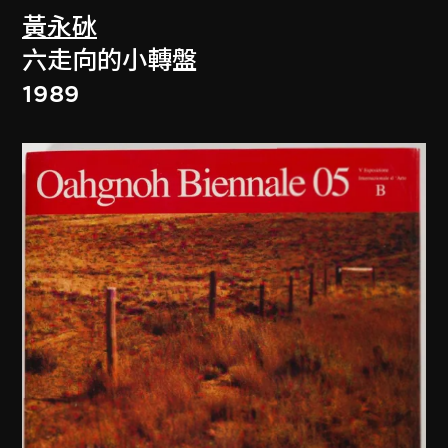
黃永砅
六走向的小轉盤
1989