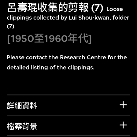
呂壽琨收集的剪報 (7)
Loose
clippings collected by Lui Shou-kwan, folder
(7)
[1950至1960年代]
Please contact the Research Centre for the
detailed listing of the clippings.
詳細資料
檔案背景