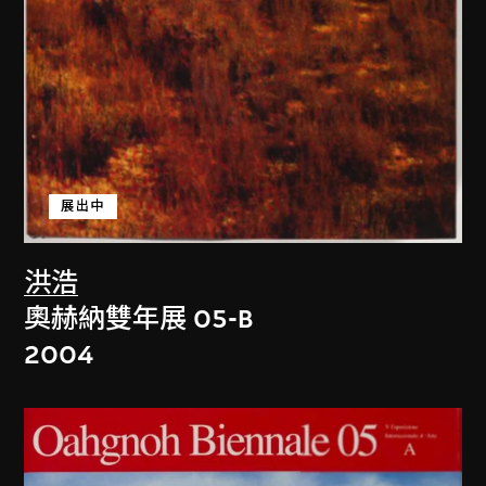
展出中
洪浩
奧赫納雙年展 05-B
2004