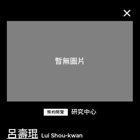
M+藏品
進一步篩選
搜索
關於M+藏品
研究中心
預約閱覽
探索世界頂級的二十及二十一世紀視覺
文化藏品。
呂壽琨
Lui Shou-kwan