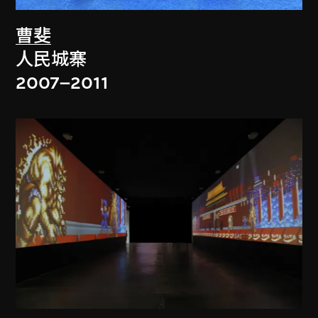
曹斐
人民城寨
2007–2011