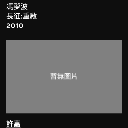
馮夢波
長征:重啟
2010
許嘉