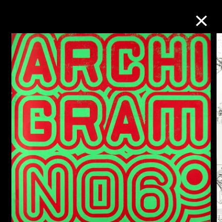
M+藏品
進一步篩選
搜索
關於M+藏品
探索世界頂級的二十及二十一世紀視覺
文化藏品。