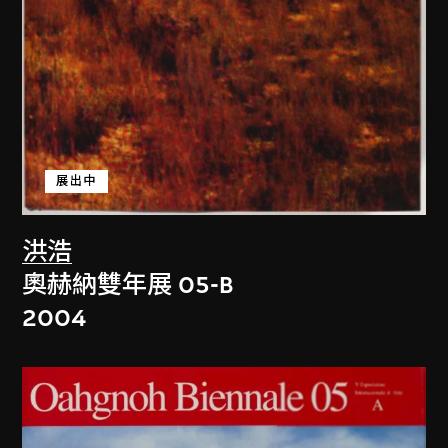
展出中
洪浩
奧赫納雙年展 05-B
2004