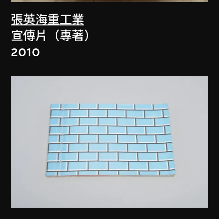
張英海重工業
宣傳片（專著）
2010