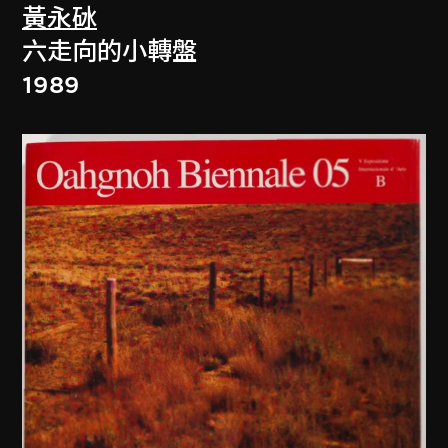
黃永砅
六走向的小轉盤
1989