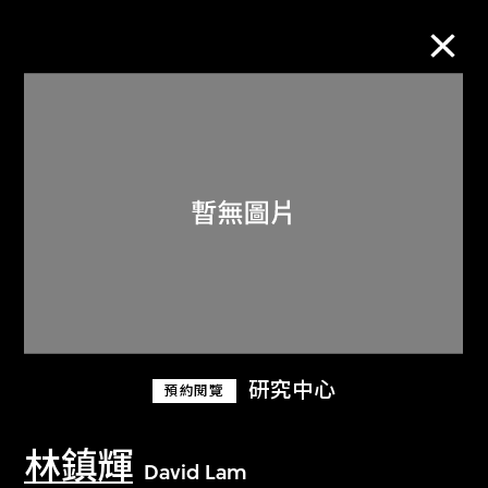
M+藏品
進一步篩選
搜索
關於M+藏品
研究中心
預約閱覽
探索世界頂級的二十及二十一世紀視覺
文化藏品。
林鎮輝
David Lam