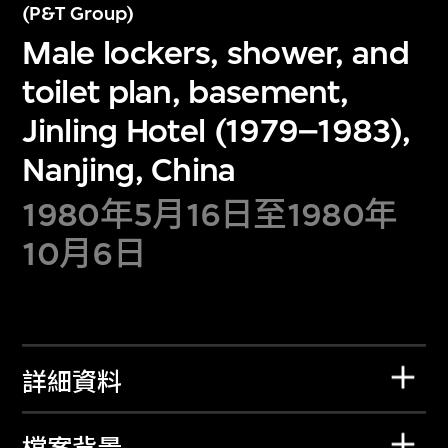
(P&T Group)
Male lockers, shower, and
toilet plan, basement,
Jinling Hotel (1979–1983),
Nanjing, China
1980年5月16日至1980年
10月6日
詳細資料