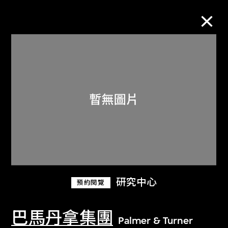
M+藏品
進一步篩選
搜索
關於M+藏品
研究中心
預約閱覽
探索世界頂級的二十及二十一世紀視覺
文化藏品。
巴馬丹拿集團
Palmer & Turner