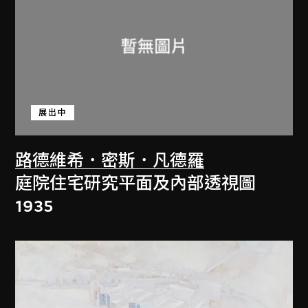
展出中
路德維希．密斯．凡德羅
庭院住宅研究平面及內部透視圖
1935