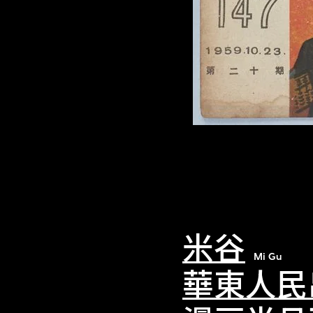
米谷
Mi Gu
華東人民