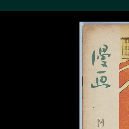
搜索M+藏品
Sea
19,052項結果
進一步篩選
關於M+藏品
探索世界頂級的二十及二十
一世紀視覺文化藏品。