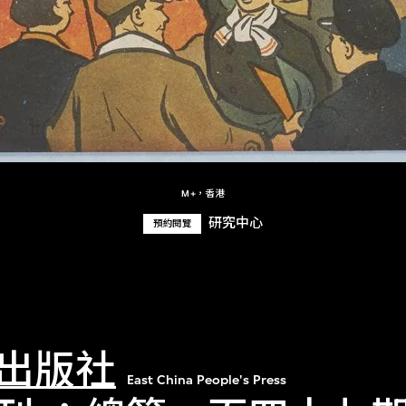
M+，香港
研究中心
預約閱覽
出版社
East China People's Press