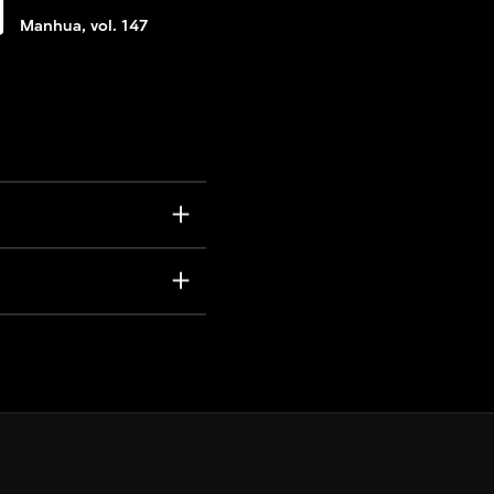
期
Manhua, vol. 147