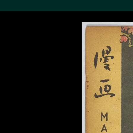
搜索M+藏品
Sea
19,052項結果
進一步篩選
關於M+藏品
探索世界頂級的二十及二十
一世紀視覺文化藏品。