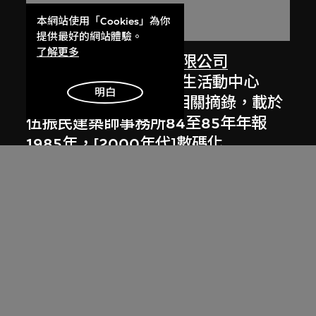
本網站使用「Cookies」為你
提供最好的網站體驗。
了解更多
劉榮廣伍振民建築師有限公司
香港中文大學眾志堂學生活動中心
明白
（約1970至1972年）相關摘錄，載於
伍振民建築師事務所84至85年年報
1985年，[2000年代]數碼化