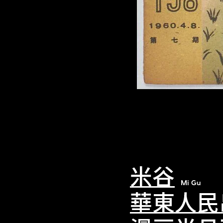
米谷
Mi Gu
華東人民