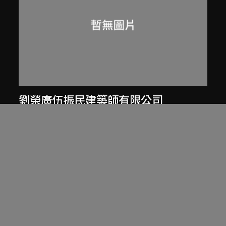
劉榮廣伍振民建築師有限公司
香港淺水灣私人住宅（約1971至1974
年）文章，載於伍振民建築師事務所
77至78年年報
1977至1978年，[2000年代]數碼化