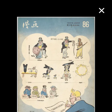
M+藏品
進一步篩選
搜索
關於M+藏品
探索世界頂級的二十及二十一世紀視覺
文化藏品。