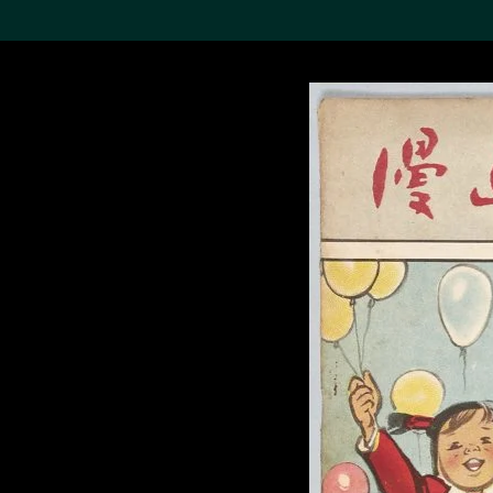
搜索M+藏品
Sea
19,052項結果
進一步篩選
關於M+藏品
探索世界頂級的二十及二十
一世紀視覺文化藏品。