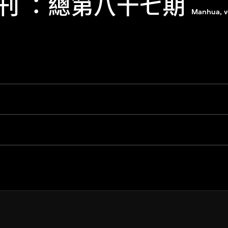
刊 ：總第八十七期
Manhua, v