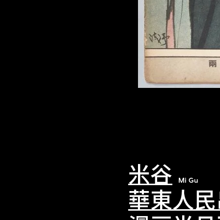
米谷
Mi Gu
華東人民