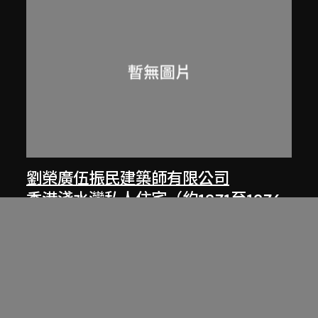
劉榮廣伍振民建築師有限公司
香港淺水灣私人住宅（約1971至1974
年）文章，載於伍振民建築師事務所
77至78年年報
1977至1978年，[2000年代]數碼化