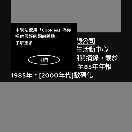
本網站使用「Cookies」為你
提供最好的網站體驗。
劉榮廣伍振民建築師有限公司
了解更多
香港中文大學眾志堂學生活動中心
（約1970至1972年）相關摘錄，載於
明白
伍振民建築師事務所84至85年年報
1985年，[2000年代]數碼化