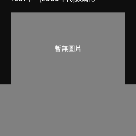
劉榮廣伍振民建築師有限公司
香港淺水灣私人住宅（約1971至1974
年）文章，載於伍振民建築師事務所
80至81年年報
1980至1981年，[2000年代]數碼化