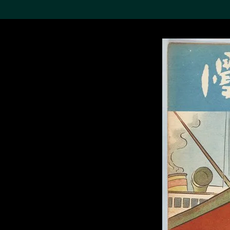
搜索M+藏品
Sea
19,052項結果
進一步篩選
關於M+藏品
探索世界頂級的二十及二十
一世紀視覺文化藏品。