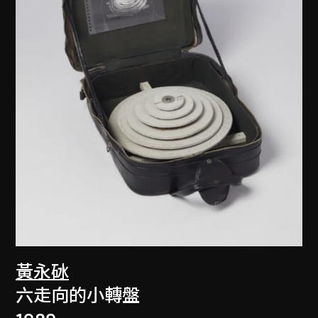
黃永砅
六走向的小轉盤