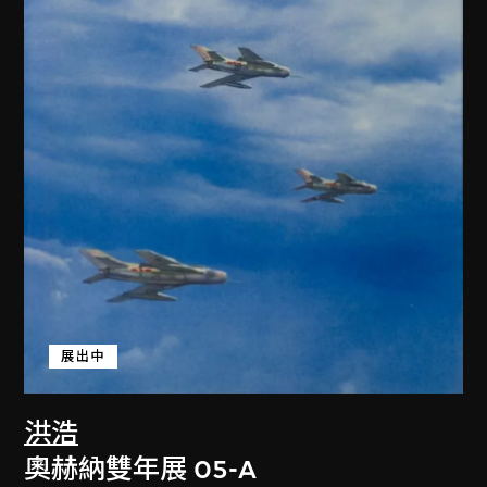
展出中
洪浩
奧赫納雙年展 05-A