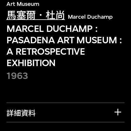
Art Museum
馬塞爾．杜尚
Marcel Duchamp
MARCEL DUCHAMP :
PASADENA ART MUSEUM :
A RETROSPECTIVE
EXHIBITION
1963
詳細資料