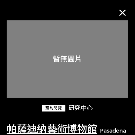
M+藏品
進一步篩選
搜索
關於M+藏品
研究中心
預約閱覽
探索世界頂級的二十及二十一世紀視覺
文化藏品。
帕薩迪納藝術博物館
Pasadena