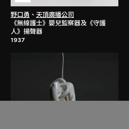
野口勇
、
天頂廣播公司
《無線護士》嬰兒監察器及《守護
人》揚聲器
1937