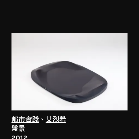
都市實踐
、
艾烈希
盤景
2012