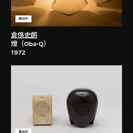
展出中
倉俁史朗
燈（Oba-Q）
1972
展出中