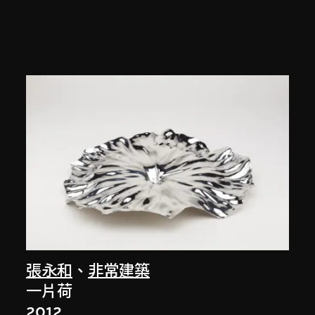
張永和
、
非常建築
一片荷
2012