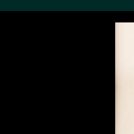
搜索M+藏品
Sea
19,052項結果
進一步篩選
關於M+藏品
探索世界頂級的二十及二十
一世紀視覺文化藏品。