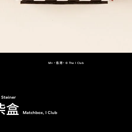
M+，香港，© The I Club
 Steiner
火柴盒
Matchbox, I Club