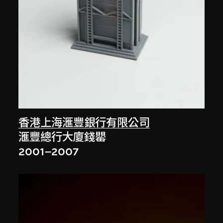
香港上海滙豐銀行有限公司
滙豐總行大廈錢罌
2001–2007