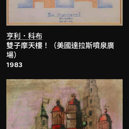
亨利．科布
雙子摩天樓！（美國達拉斯噴泉廣
場）
1983