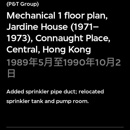
(P&T Group)
Mechanical 1 floor plan,
Jardine House (1971–
1973), Connaught Place,
Central, Hong Kong
1989年5月至1990年10月2
日
Added sprinkler pipe duct; relocated
sprinkler tank and pump room.