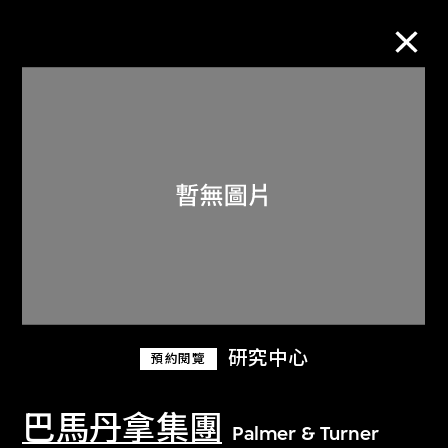
M+藏品
進一步篩選
搜索
關於M+藏品
研究中心
預約閱覽
探索世界頂級的二十及二十一世紀視覺
文化藏品。
巴馬丹拿集團
Palmer & Turner