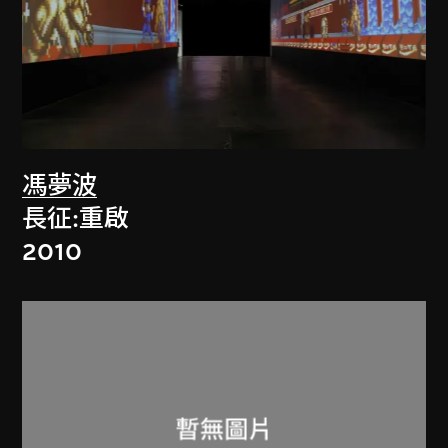
馮夢波
長征:重啟
2010