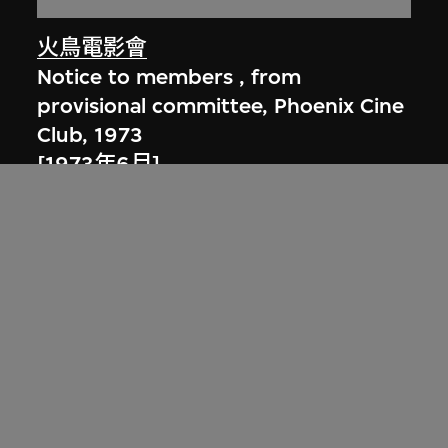
火鳥電影會
Notice to members , from
provisional committee, Phoenix Cine
Club, 1973
[1973年6月]