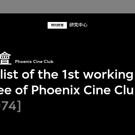
研究中心
預約閱覽
會
Phoenix Cine Club
ist of the 1st working
e of Phoenix Cine Cl
974]