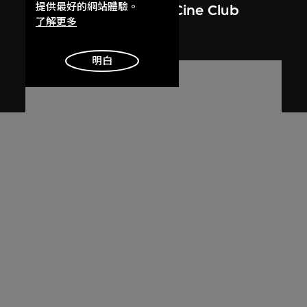
提供最好的網站體驗。
members of Phoenix Cine Club
了解更多
1980年12月3日
明白
火鳥電影會
Notice to members, from working
committee, Phoenix Cine Club
1974