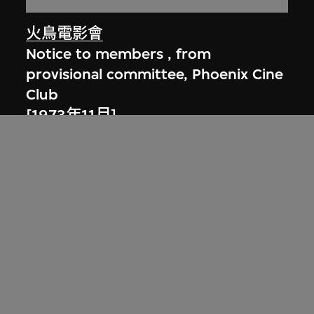
火鳥電影會
Notice to members , from
provisional committee, Phoenix Cine
Club
[1973年11月]