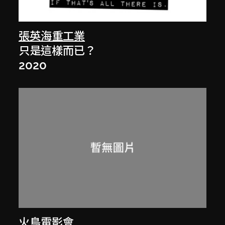
張英海重工業
只是這樣而已？
2020
火鳥電影會