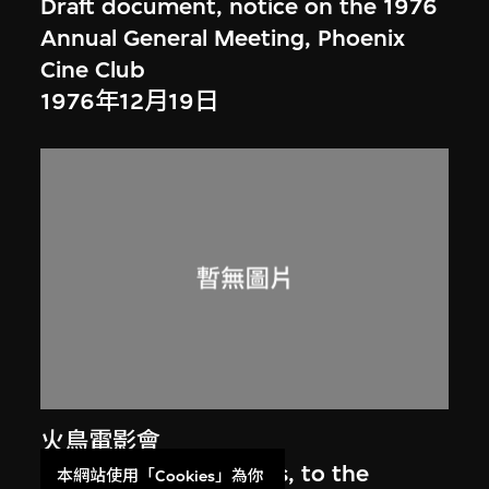
Draft document, notice on the 1976
Annual General Meeting, Phoenix
Cine Club
1976年12月19日
火鳥電影會
Report of the auditors, to the
本網站使用「Cookies」為你