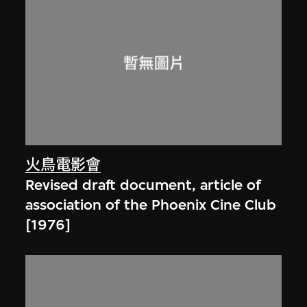
火鳥電影會
Revised draft document, article of
association of the Phoenix Cine Club
[1976]