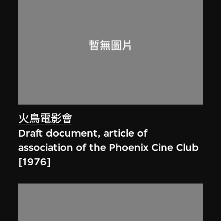
火鳥電影會
Draft document, article of
association of the Phoenix Cine Club
[1976]